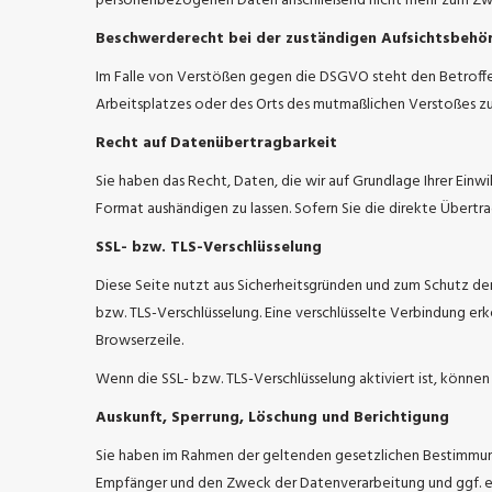
personenbezogenen Daten anschließend nicht mehr zum Zwe
Beschwerderecht bei der zuständigen Aufsichtsbehö
Im Falle von Verstößen gegen die DSGVO steht den Betroffen
Arbeitsplatzes oder des Orts des mutmaßlichen Verstoßes z
Recht auf Datenübertragbarkeit
Sie haben das Recht, Daten, die wir auf Grundlage Ihrer Einwi
Format aushändigen zu lassen. Sofern Sie die direkte Übertr
SSL- bzw. TLS-Verschlüsselung
Diese Seite nutzt aus Sicherheitsgründen und zum Schutz der 
bzw. TLS-Verschlüsselung. Eine verschlüsselte Verbindung erk
Browserzeile.
Wenn die SSL- bzw. TLS-Verschlüsselung aktiviert ist, können
Auskunft, Sperrung, Löschung und Berichtigung
Sie haben im Rahmen der geltenden gesetzlichen Bestimmun
Empfänger und den Zweck der Datenverarbeitung und ggf. e