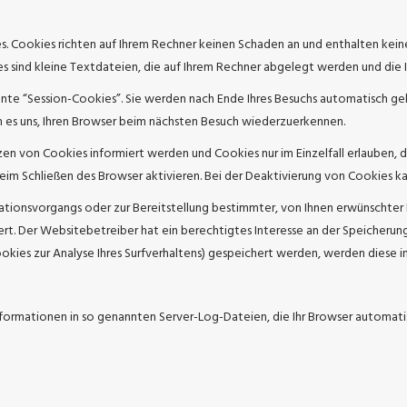
. Cookies richten auf Ihrem Rechner keinen Schaden an und enthalten kein
es sind kleine Textdateien, die auf Ihrem Rechner abgelegt werden und die I
nte “Session-Cookies”. Sie werden nach Ende Ihres Besuchs automatisch ge
en es uns, Ihren Browser beim nächsten Besuch wiederzuerkennen.
etzen von Cookies informiert werden und Cookies nur im Einzelfall erlauben
m Schließen des Browser aktivieren. Bei der Deaktivierung von Cookies kan
tionsvorgangs oder zur Bereitstellung bestimmter, von Ihnen erwünschter F
hert. Der Websitebetreiber hat ein berechtigtes Interesse an der Speicherun
Cookies zur Analyse Ihres Surfverhaltens) gespeichert werden, werden diese
formationen in so genannten Server-Log-Dateien, die Ihr Browser automatisc