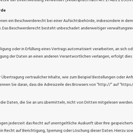
cke der Direktwerbung verwendet (Widerspruch nach Art. 21 Abs. 2 DSGVO
rde
en ein Beschwerderecht bei einer Aufsichtsbehörde, insbesondere in dem M
u. Das Beschwerderecht besteht unbeschadet anderweitiger verwaltungsrech
lligung oder in Erfüllung eines Vertrags automatisiert verarbeiten, an sich 
agung der Daten an einen anderen Verantwortlichen verlangen, erfolgt dies n
Übertragung vertraulicher Inhalte, wie zum Beispiel Bestellungen oder Anfra
ennen Sie daran, dass die Adresszeile des Browsers von “http://” auf “https
 die Daten, die Sie an uns übermitteln, nicht von Dritten mitgelesen werden.
gen jederzeit das Recht auf unentgeltliche Auskunft über Ihre gespeiche
in Recht auf Berichtigung, Sperrung oder Löschung dieser Daten. Hierzu