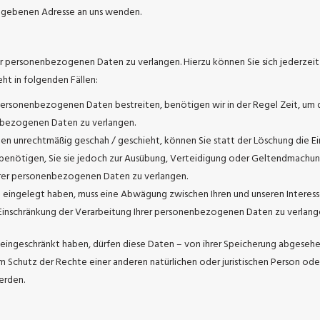
gegebenen Adresse an uns wenden.
rer personenbezogenen Daten zu verlangen. Hierzu können Sie sich jederze
ht in folgenden Fällen:
personenbezogenen Daten bestreiten, benötigen wir in der Regel Zeit, um di
enbezogenen Daten zu verlangen.
 unrechtmäßig geschah / geschieht, können Sie statt der Löschung die Ei
enötigen, Sie sie jedoch zur Ausübung, Verteidigung oder Geltendmachun
Ihrer personenbezogenen Daten zu verlangen.
O eingelegt haben, muss eine Abwägung zwischen Ihren und unseren Intere
 Einschränkung der Verarbeitung Ihrer personenbezogenen Daten zu verlang
ngeschränkt haben, dürfen diese Daten – von ihrer Speicherung abgesehen 
chutz der Rechte einer anderen natürlichen oder juristischen Person oder 
erden.