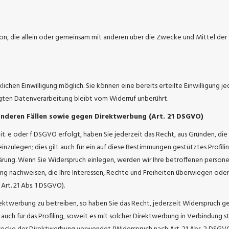
Person, die allein oder gemeinsam mit anderen über die Zwecke und Mittel 
ichen Einwilligung möglich. Sie können eine bereits erteilte Einwilligung j
lgten Datenverarbeitung bleibt vom Widerruf unberührt.
nderen Fällen sowie gegen Direktwerbung (Art. 21 DSGVO)
it. e oder f DSGVO erfolgt, haben Sie jederzeit das Recht, aus Gründen, die
ulegen; dies gilt auch für ein auf diese Bestimmungen gestütztes Profilin
rung. Wenn Sie Widerspruch einlegen, werden wir Ihre betroffenen persone
g nachweisen, die Ihre Interessen, Rechte und Freiheiten überwiegen ode
rt. 21 Abs. 1 DSGVO).
ktwerbung zu betreiben, so haben Sie das Recht, jederzeit Widerspruch g
uch für das Profiling, soweit es mit solcher Direktwerbung in Verbindung 