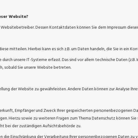
ieser Website?
en Websitebetreiber. Dessen Kontaktdaten können Sie dem Impressum dies
ese mitteilen. Hierbei kann es sich z.B. um Daten handeln, die Sie in ein Ko
rch unsere IT-Systeme erfasst. Das sind vor allem technische Daten (z.B. 
ch, sobald Sie unsere Website betreten.
stellung der Website zu gewährleisten. Andere Daten können zur Analyse Ih
 Herkunft, Empfänger und Zweck Ihrer gespeicherten personenbezogenen Dat
angen. Hierzu sowie zu weiteren Fragen zum Thema Datenschutz können Sie 
ht bei der zuständigen Aufsichtsbehörde zu.
die Einschränkung der Verarbeitung Ihrer personenbezogenen Daten zu ver